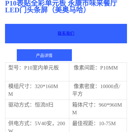
P10表贴全彩单元板 永康市味来餐厅
LED门头条屏（美奥马哈）
联系我们
产品详情
型号：P10室内单元板
像素间距：P10MM
模组尺寸：320*160M
像素密度：10000点/
M
平方
驱动方式：恒流8扫
箱体尺寸：960*960M
M
供电方式：5V40安，200
最佳视距：10-75M
W