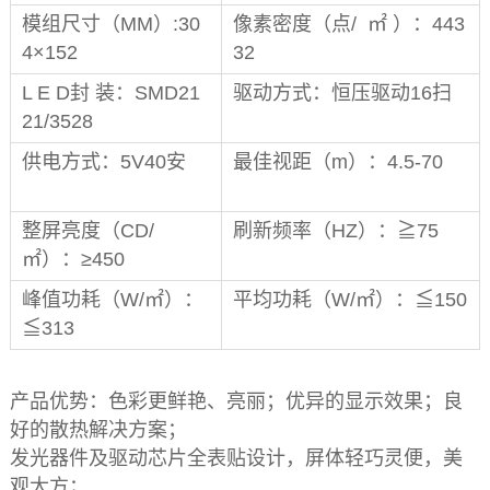
模组尺寸（MM）:30
像素密度（点/ ㎡ ）：443
4×152
32
L E D封 装：SMD21
驱动方式：恒压驱动16扫
21/3528
供电方式：5V40安
最佳视距（m）：4.5-70
整屏亮度（CD/
刷新频率（HZ）：≧75
㎡）：≥450
峰值功耗（W/㎡）：
平均功耗（W/㎡）：≦150
≦313
产品优势：色彩更鲜艳、亮丽；优异的显示效果；良
好的散热解决方案；
发光器件及驱动芯片全表贴设计，屏体轻巧灵便，美
观大方；