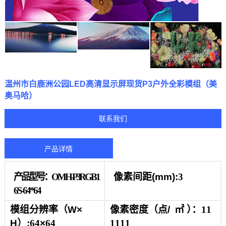
温州市白鹿洲公园LED高清显示屏现货P3户外全彩模组（美
奥马哈）
联系我们
产品详情
产品型号：
O M H -P 3R G B 1
像素间距
(mm):
3
6 S - 6 4 * 6 4
模组分辨率（
W×
像素
密
度（点
/
㎡
）
：
11
H
）
:
64
×
64
1111