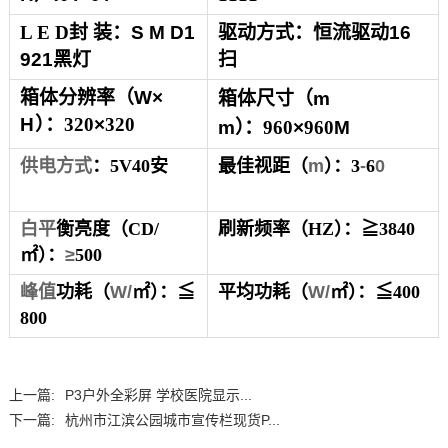
L E D封 装：
S M D1
驱动方式：恒流驱动
16
921
黑灯
扫
箱体
分
辨率
（
W
×
箱
体
尺寸
（
m
H
）
：
320
×
320
m
）
：
960
×
960
M
供电方式
：5V40安
最佳视
距
（
m
）
：
3
-
6
0
白平
衡
亮度
（CD/
刷新频率
（
HZ
）
：
≧3840
㎡
）
：
≥
500
峰值
功
耗
（
W/
㎡
）
：≦
平均
功
耗
（
W/
㎡
）
：
≦400
800
上一篇:
P3户外全彩屏 学校医院显示...
下一篇:
杭州市江滨公园城市宣传栏现货P...