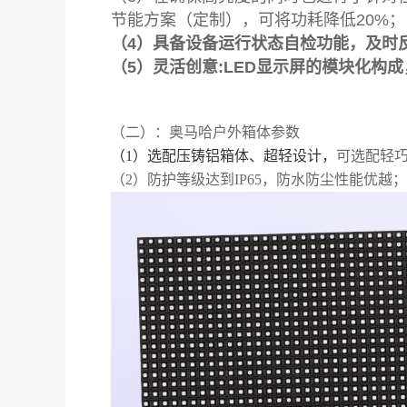
节能方案（定制），可将功耗降低20%；
（4）具备设备运行状态自检功能，及时
（5）灵活创意:LED显示屏的模块化构
（二）
：
奥马哈户外箱体
参数
（1）
选配压铸铝箱体、超轻设计
，
可选配轻
（2）
防护等级达到
IP65，防水防尘性能优越；