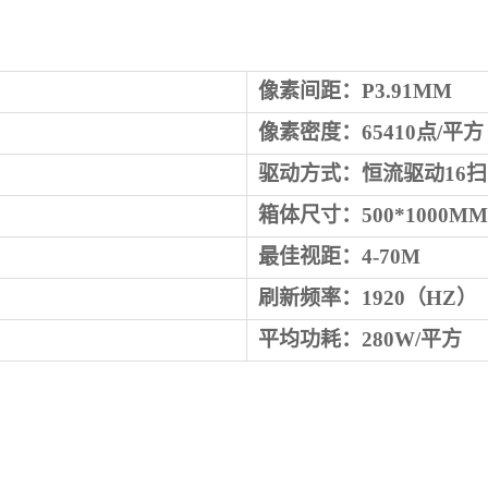
像素间距：
P3.91
MM
像素密度：
65410
点
/平方
驱动方式：恒流驱动16扫
箱体尺寸：
500
*
1000
MM
最佳视距：
4-70
M
刷新频率：
1920
（
HZ）
平均功耗：
280
W/平方