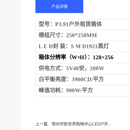
产品详情
型号：
P
3.91户外租赁箱体
模组
尺寸：
250
*
250
MM
L E D封 装：S M D1921黑灯
箱体
分
辨率
（
W
×
H
）
：
128
×
256
供电方式：5V40安，200W
白平衡亮度：
3900
CD/平方
峰值功耗：
900
W/平方
上一篇:
鄂州市新世界购物中心LED户外...