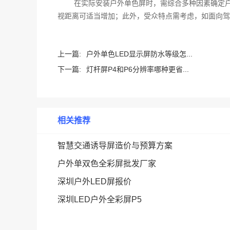
在实际安装户外单色屏时，需综合多种因素确定
视距离可适当增加；此外，受众特点需考虑，如面向驾
上一篇:
户外单色LED显示屏防水等级怎...
下一篇:
灯杆屏P4和P6分辨率哪种更省...
相关推荐
智慧交通诱导屏造价与预算方案
户外单双色全彩屏批发厂家
深圳户外LED屏报价
深圳LED户外全彩屏P5