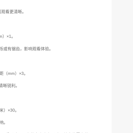
离观看更清晰。
）×1。
像闪烁或有锯齿，影响观看体验。
（mm）×3。
案清晰锐利。
）×30。
响。