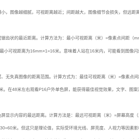
越小，图像越细腻，可视距离越近；间距越大，图像细节会损失，但远距
锯齿状的最近距离。计算方法为：最小可视距离（米）=像素点间距（mm
，最小可视距离为16mm×1=16米。意味着人站在16米内，可能看到图
、无失真图像的距离范围。计算方式为：最佳可视距离（米）=像素点间距
48米。在48米左右观看P16户外单色屏，能获得最佳视觉效果，文字、图
屏显示内容的最远距离。计算方法是：最远可视距离（米）=屏幕高度（米
30=60米。但这只是理论值，实际受环境光线、屏亮度、人视力等因素影