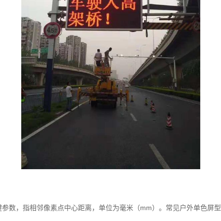
数，指相邻像素点中心距离，单位为毫米（mm）。常见户外单色屏型号有P