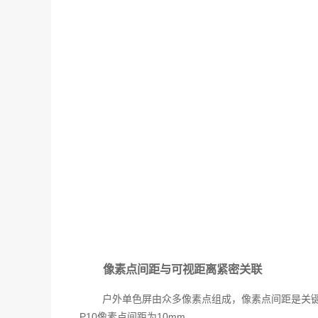
像素点间距与可视距离紧密关联
户外单色屏由众多像素点组成，像素点间距是关键参
P10像素点间距为10mm。