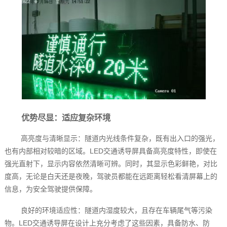
优势尽显：适应复杂环境
高亮度与清晰显示：隧道内光线条件复杂，既有出入口的强光，
也有内部相对较暗的区域。LED交通诱导屏具备高亮度特性，即使在
强光直射下，显示内容依然清晰可辨。同时，其显示色彩鲜艳，对比
度高，无论是白天还是夜晚，驾驶员都能在远距离轻松看清屏幕上的
信息，为安全驾驶提供保障。
良好的环境适应性：隧道内湿度较大，且存在车辆尾气等污染
物。LED交通诱导屏在设计上充分考虑了这些因素，具备防水、防