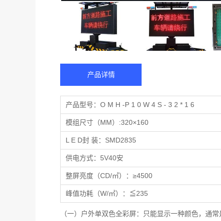
产品详情
产品型号：O M H -P 1 0 W 4 S - 3 2 * 1 6
模组尺寸（MM）:320×160
L E D封 装：SMD2835
供电方式：5V40安
整屏亮度（CD/㎡）：≥4500
峰值功耗（W/㎡）：≦235
（一）户外单双色全彩屏：只能显示一种颜色，通常