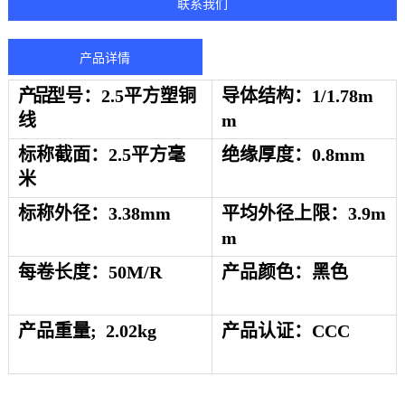
联系我们
产品详情
产品
型号：
2.5平方
塑铜
导体结构
：
1/1.78m
线
m
标称截面
：
2.5平方毫
绝缘厚度
：
0.8mm
米
标称外径
：
3.38mm
平均外径上限
：
3.9m
m
每卷长度：50
M/R
产品颜色
：黑色
产品重量
;
2.02kg
产品认证：
CCC