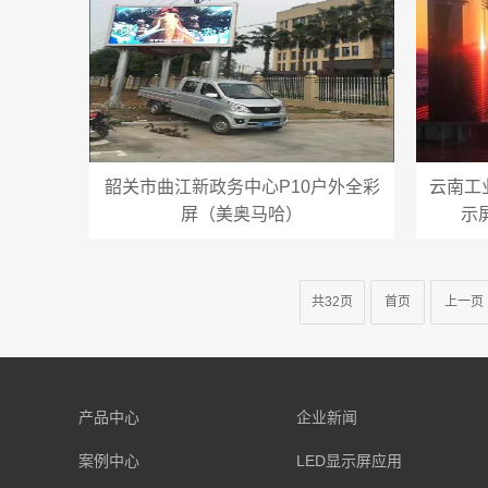
韶关市曲江新政务中心P10户外全彩
云南工
屏（美奥马哈）
示屏
共32页
首页
上一页
产品中心
企业新闻
案例中心
LED显示屏应用