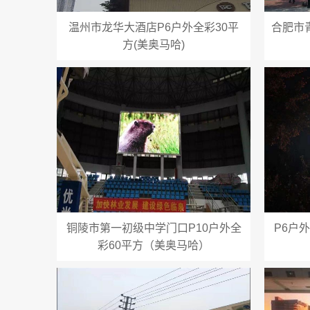
温州市龙华大酒店P6户外全彩30平
合肥市
方(美奥马哈)
铜陵市第一初级中学门口P10户外全
P6户
彩60平方（美奥马哈）