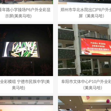
青年路小学操场P6户外全彩显
郑州市华北水院出口P8户外
示屏(美奥马哈)
屏（美奥马哈）
外全彩模组 宁德市民族中学(美
阜阳市文体中心P10户外全彩
奥马哈)
（美奥马哈）