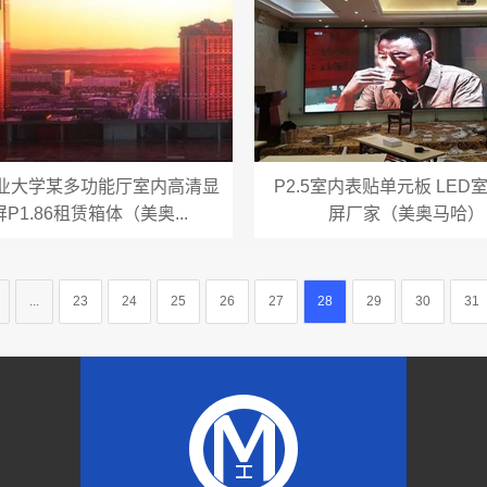
业大学某多功能厅室内高清显
P2.5室内表贴单元板 LED
P1.86租赁箱体（美奥...
屏厂家（美奥马哈）
...
23
24
25
26
27
28
29
30
31