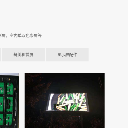
彩屏，室内单双色条屏等
舞美租赁屏
显示屏配件