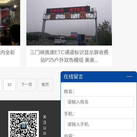
室内全彩
三门峡高速ETC通道标识显示屏收费
站P25户外双色模组 美奥...
在线留言
32
下一页
尾页
姓名：
手机：
关
关
注
注
公
微
众
博
内容：